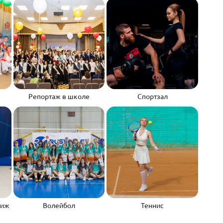
Репортаж в школе
Спортзал
тиж
Волейбол
Теннис