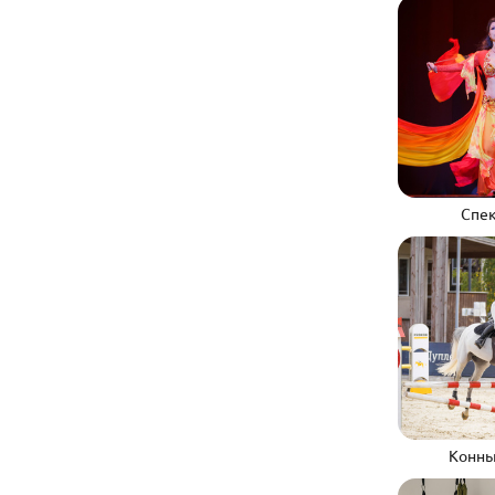
Спек
Конны