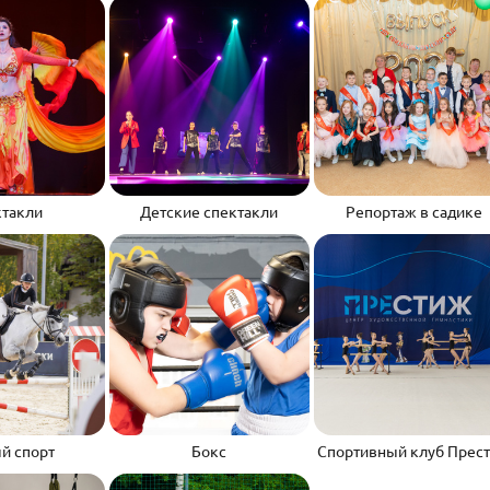
такли
Детские спектакли
Репортаж в садике
й спорт
Бокс
Спортивный клуб Прес