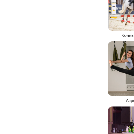
Конны
Аэр