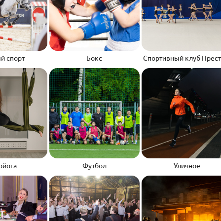
й спорт
Бокс
Спортивный клуб Прес
ойога
Футбол
Уличное