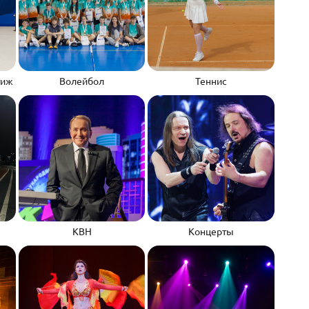
тиж
Волейбол
Теннис
КВН
Концерты