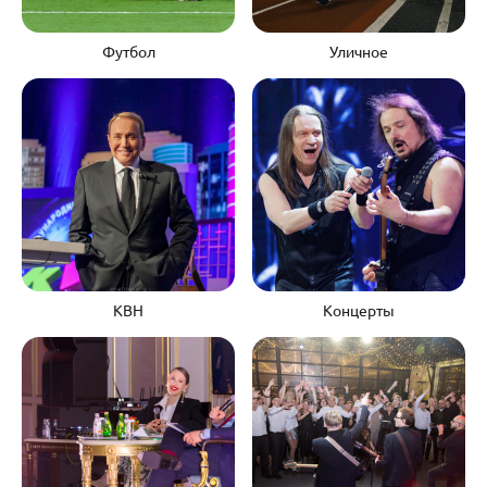
Футбол
Уличное
КВН
Концерты