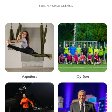
РЕПОРТАЖНАЯ СЪЁМКА
Аэройога
Футбол