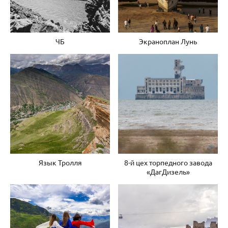
ЧБ
Экраноплан Лунь
Язык Тролля
8-й цех торпедного завода
«ДагДизель»