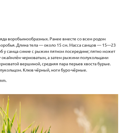
отряда воробьинообразных. Ранее вместе со всем родом
оробья. Длина тела — около 15 см. Масса самцов — 15—23
зоб у самца синие с рыжим пятном посередине; пятно может
зу окаймлён черноватым, а затем рыжими полукольцами
ерноватой вершиной, средняя пара перьев хвоста бурые.
лукольцом. Клюв чёрный, ноги буро-чёрные.
 mm.