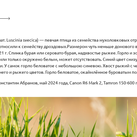
лат. Luscinia svecica) — певчая птица из семейства мухоловковых 
относили к семейству дроздовых.Размером чуть меньше домового в
21 г. Спинка бурая или серовато-бурая, надхвостье рыжее. Горло и 
или только окружено белым, может отсутствовать. Синий цвет сни
и. У самок горло беловатое с небольшою синевою. Хвост рыжий с ч
него и рыжего цветов. Горло беловатое, окаймлённое буроватым по
стантин Абрамов, май 2024 года, Canon R6 Mark 2, Tamron 150-600