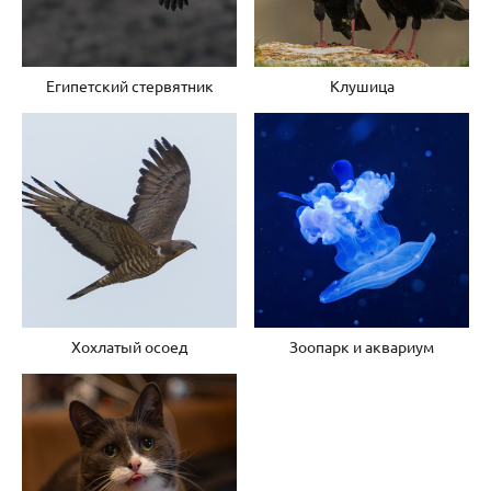
Египетский стервятник
Клушица
Хохлатый осоед
Зоопарк и аквариум