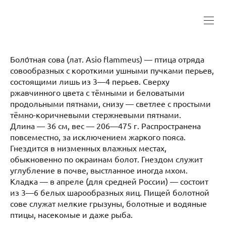
Боло́тная сова (лат. Asio flammeus) — птица отряда
совообразных с короткими ушными пучками перьев,
состоящими лишь из 3—4 перьев. Сверху
ржавчинного цвета с тёмными и беловатыми
продольными пятнами, снизу — светлее с простыми
тёмно-коричневыми стержневыми пятнами.
Длина — 36 см, вес — 206—475 г. Распространена
повсеместно, за исключением жаркого пояса.
Гнездится в низменных влажных местах,
обыкновенно по окраинам болот. Гнездом служит
углубление в почве, выстланное иногда мхом.
Кладка — в апреле (для средней России) — состоит
из 3—6 белых шарообразных яиц. Пищей болотной
сове служат мелкие грызуны, болотные и водяные
птицы, насекомые и даже рыба.